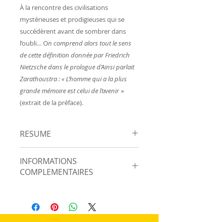
À la rencontre des civilisations
mystérieuses et prodigieuses qui se
succédèrent avant de sombrer dans
l’oubli… O
n comprend alors tout le sens
de cette définition donnée par Friedrich
Nietzsche dans le prologue d’Ainsi parlait
Zarathoustra : « L’homme qui a la plus
grande mémoire est celui de l’avenir
»
(extrait de la préface).
RESUME
Préface de Philippe Randa
INFORMATIONS
Nous voulons tous en savoir
COMPLEMENTAIRES
davantage. L’être humain n’est
jamais satisfait. Ravi par le
Auteur : Gérard Letailleur
spectacle du ciel, par ces étoiles
Edition DUALPHA
dont la faible lumière palpite au
Collection Grande Hiérophanie
bord des cieux, il s’interroge :
Pages : 490