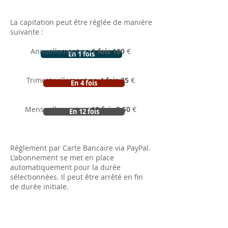
La capitation peut être réglée de manière
suivante :
Annuellement en
1 fois 100
€
En 1 fois
Trimestriellement en
4 fois 25
€
En 4 fois
Mensuellement en
12 fois 8,50
€
En 12 fois
Règlement par Carte Bancaire via PayPal.
L'abonnement se met en place
automatiquement pour la durée
sélectionnées. Il peut être arrêté en fin
de durée initiale.