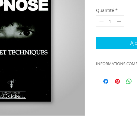
Quantité
*
Aj
INFORMATIONS COMP
Auteur(s) : Bernard
Edition : L'Originel
Pages : 192
ISBN : 978-2-910677