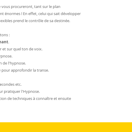
e
vous procureront, tant sur le plan
nt énormes ! En effet, celui qui sait développer
exibles prend le contrôle de sa destinée.
itons :
inant
.
 et sur quel ton de voix.
hypnose.
n de l'hypnose.
e
pour approfondir la transe.
econdes etc.
ur pratiquer l'Hypnose.
on de techniques à connaître et ensuite