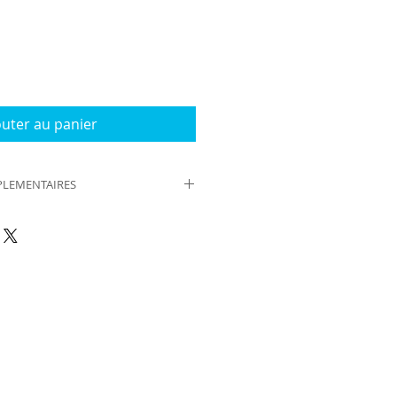
outer au panier
LEMENTAIRES
 Lancelot
-77-0