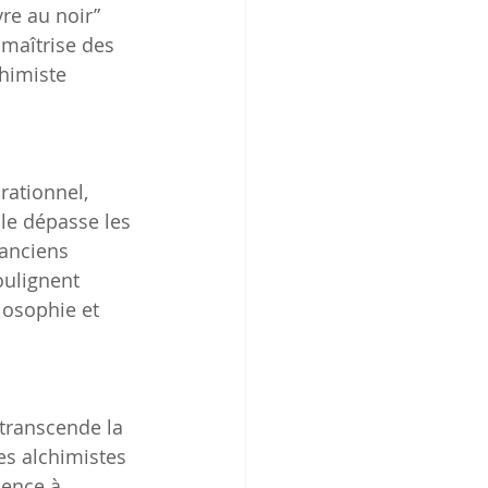
re au noir” 
 maîtrise des 
himiste 
 rationnel, 
le dépasse les 
anciens 
ulignent 
losophie et 
 transcende la 
es alchimistes 
mence à 