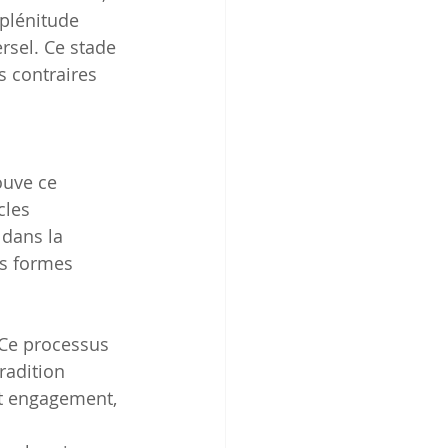
 plénitude 
ersel. Ce stade 
 contraires 
ouve ce 
cles 
 dans la 
es formes 
 Ce processus 
radition 
t engagement, 