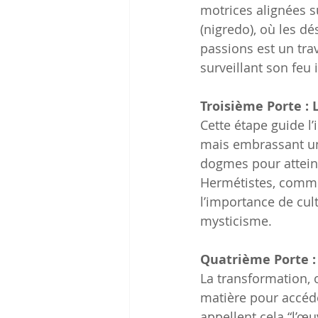
motrices alignées s
(nigredo), où les dé
passions est un tra
surveillant son feu 
Troisième Porte : 
Cette étape guide l’i
mais embrassant une
dogmes pour attein
Hermétistes, comme
l’importance de cul
mysticisme.
Quatrième Porte :
La transformation, o
matière pour accéde
appellent cela “l’œ