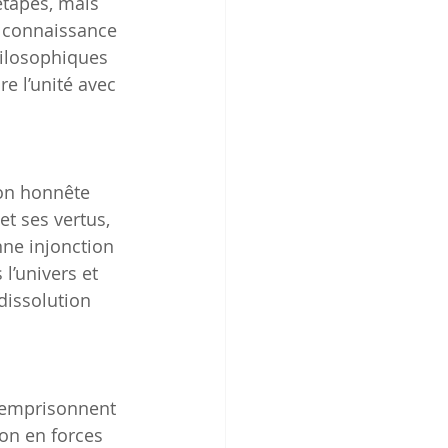
étapes, mais 
a connaissance 
hilosophiques 
re l’unité avec 
ion honnête 
et ses vertus, 
nne injonction 
l’univers et 
dissolution 
i emprisonnent 
on en forces 