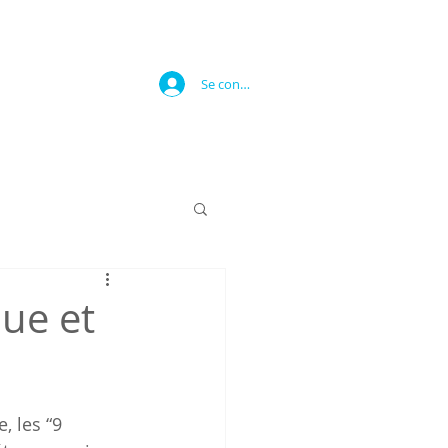
Se connecter
que et
 les “9 