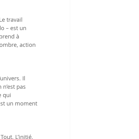
e travail 
o – est un 
pprend à 
 ombre, action 
univers. Il 
 n’est pas 
 qui 
 est un moment 
ut. L’initié, 