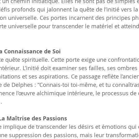
 un chemin initiatique. Elles ne sont pas de simples 
fis profonds qui jalonnent la quête de l’initié vers l
tion universelle. Ces portes incarnent des principes p
arte universelle pour transcender le matériel et atteind
La Connaissance de Soi
te quête spirituelle. Cette porte exige une confrontat
intérieur. L’initié doit examiner ses failles, ses ombres 
tations et ses aspirations. Ce passage reflète l’ancie
 de Delphes : “Connais-toi toi-même, et tu connaîtras 
mmence l’œuvre alchimique intérieure, le processus de 
.
La Maîtrise des Passions
lle implique de transcender les désirs et émotions qu
 une suppression des passions, mais leur transformati