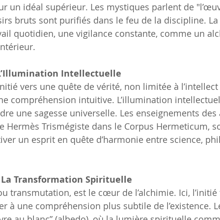
ur un idéal supérieur. Les mystiques parlent de "l’œuv
sirs bruts sont purifiés dans le feu de la discipline. La
vail quotidien, une vigilance constante, comme un alc
intérieur.
L’Illumination Intellectuelle
nitié vers une quête de vérité, non limitée à l’intellect
 compréhension intuitive. L’illumination intellectuel
dre une sagesse universelle. Les enseignements des 
 Hermès Trismégiste dans le Corpus Hermeticum, so
tiver un esprit en quête d’harmonie entre science, phi
 La Transformation Spirituelle
u transmutation, est le cœur de l’alchimie. Ici, l’initié
r à une compréhension plus subtile de l’existence. L
uvre au blanc” (albedo), où la lumière spirituelle com