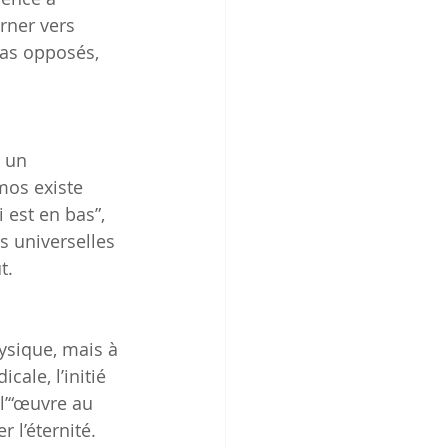
rner vers 
 pas opposés, 
 un 
mos existe 
 est en bas”, 
s universelles 
t.
ysique, mais à 
ale, l’initié 
l’“œuvre au 
 l’éternité.