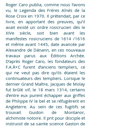
Roger Caro publia, comme nous l’avons
vu, le Legenda des Frères Aînés de la
Rose Croix en 1970. Il prétendait, par ce
livre, en apportant des preuves, qu’il
avait existé un ordre rosicrucien dès le
XIVe siècle, soit bien avant les
manifestes rosicruciens de 1614 /1616
et même avant 1445, date avancée par
Alexandre de Dánann, en ces nouveaux
travaux parus aux Éditions Archée.
D’après Roger Caro, les fondateurs des
F.A.R+C furent d’anciens templiers, ce
qui ne veut pas dire qu’ils étaient les
continuateurs des templiers. Lorsque le
dernier Grand Maître, Jacques de Molay
fut brûlé vif, le 18 mars 1314, certains
d’entre eux purent échapper aux griffes
de Philippe IV le bel et se réfugièrent en
Angleterre. Au sein de ces fugitifs se
trouvait Guidon de Montanor,
alchimiste notoire. Il prit pour disciple et
instruisit de sa sainte science Gaston de