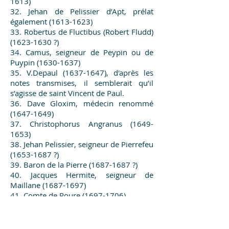
1613)
32. Jehan de Pelissier d’Apt, prélat
également
(1613-1623)
33. Robertus de Fluctibus (Robert Fludd)
(1623-1630
?)
34. Camus, seigneur de Peypin ou de
Puypin
(1630-1637)
35. V.Depaul
(1637-1647)
, d'après les
notes transmises, il semblerait qu’il
s’agisse de saint Vincent de Paul.
36. Dave Gloxim, médecin renommé
(1647-1649)
37. Christophorus Angranus
(1649-
1653)
38. Jehan Pelissier, seigneur de Pierrefeu
(1653-1687
?)
39. Baron de la Pierre
(1687-1687
?)
40. Jacques Hermite, seigneur de
Maillane
(1687-1697)
41. Comte de Roure
(1697-1706)
42. Sœur Marie de Lubac, 1ère femme
nommée Imperator
(1706-1729)
43. Joseph-Jacob Maupeou
(1721-1782)