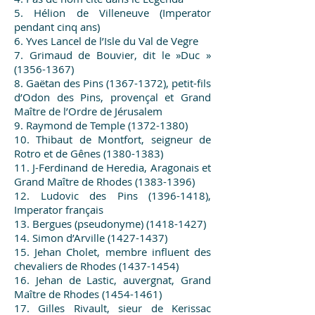
5. Hélion de Villeneuve (Imperator
pendant cinq ans)
6. Yves Lancel de l’Isle du Val de Vegre
7. Grimaud de Bouvier, dit le »Duc »
(1356-1367)
8. Gaëtan des Pins
(1367-1372)
, petit-fils
d’Odon des Pins, provençal et Grand
Maître de l’Ordre de Jérusalem
9. Raymond de Temple
(1372-1380)
10. Thibaut de Montfort, seigneur de
Rotro et de Gênes
(1380-1383)
11. J-Ferdinand de Heredia, Aragonais et
Grand Maître de Rhodes
(1383-1396)
12. Ludovic des Pins
(1396-1418)
,
Imperator français
13. Bergues (pseudonyme)
(1418-1427)
14. Simon d’Arville
(1427-1437)
15. Jehan Cholet, membre influent des
chevaliers de Rhodes
(1437-1454)
16. Jehan de Lastic, auvergnat, Grand
Maître de Rhodes
(1454-1461)
17. Gilles Rivault, sieur de Kerissac