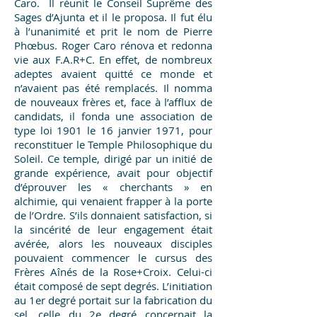
Caro. Il réunit le Conseil Suprême des
Sages d’Ajunta et il le proposa. Il fut élu
à l’unanimité et prit le nom de Pierre
Phœbus. Roger Caro rénova et redonna
vie aux F.A.R+C. En effet, de nombreux
adeptes avaient quitté ce monde et
n’avaient pas été remplacés. Il nomma
de nouveaux frères et, face à l’afflux de
candidats, il fonda une association de
type loi 1901 le 16 janvier 1971, pour
reconstituer le Temple Philosophique du
Soleil. Ce temple, dirigé par un initié de
grande expérience, avait pour objectif
d’éprouver les « cherchants » en
alchimie, qui venaient frapper à la porte
de l’Ordre. S’ils donnaient satisfaction, si
la sincérité de leur engagement était
avérée, alors les nouveaux disciples
pouvaient commencer le cursus des
Frères Aînés de la Rose+Croix. Celui-ci
était composé de sept degrés. L’initiation
au 1er degré portait sur la fabrication du
sel, celle du 2e degré concernait la